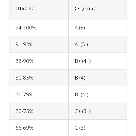
Шкала
Оценка
94-100%
A (5)
91-93%
A- (5-)
86-90%
B+ (4+)
80-85%
B (4)
76-79%
B- (4-)
70-75%
C+ (3+)
66-69%
C (3)