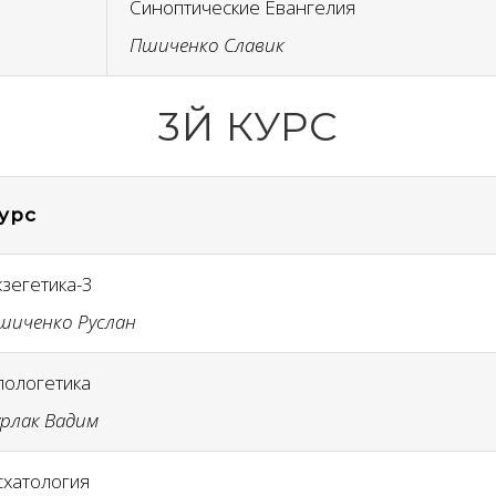
Синоптические Евангелия
Пшиченко Славик
3Й КУРС
урс
кзегетика-3
шиченко Руслан
пологетика
урлак Вадим
схатология