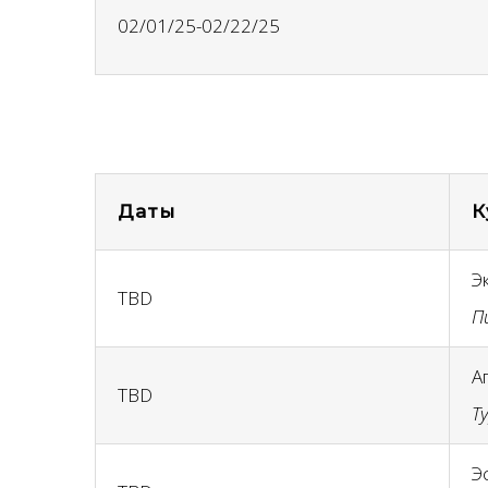
02/01/25-02/22/25
Даты
К
Э
TBD
П
А
TBD
Т
Э